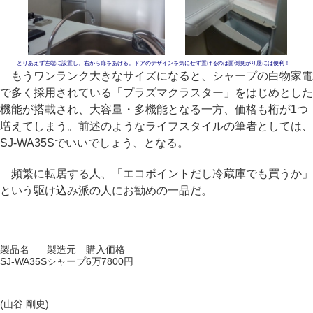
とりあえず左端に設置し、右から扉をあける。ドアのデザインを気にせず置けるのは面倒臭がり屋には便利！
もうワンランク大きなサイズになると、シャープの白物家電
で多く採用されている「プラズマクラスター」をはじめとした
機能が搭載され、大容量・多機能となる一方、価格も桁が1つ
増えてしまう。前述のようなライフスタイルの筆者としては、
SJ-WA35Sでいいでしょう、となる。
頻繁に転居する人、「エコポイントだし冷蔵庫でも買うか」
という駆け込み派の人にお勧めの一品だ。
製品名
製造元
購入価格
SJ-WA35S
シャープ
6万7800円
(山谷 剛史)