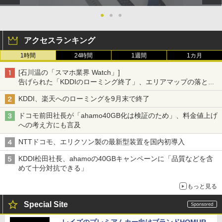
●
●
●
アクセスランキング
1時間
24時間
1週間
1カ月
[石川温の「スマホ業界 Watch」]
告げられた「KDDIのローミング終了」、エリアマップの落とし
穴と楽天モバイルの課題
KDDI、楽天へのローミングを9月末で終了
ドコモ前田社長が「ahamo40GB化は検証のため」、料金値上げ
への考え方にも言及
NTTドコモ、エリクソン製の最新型装置を国内初導入
KDDI松田社長、ahamoの40GBキャンペーンに「品質などを含
めて十分対抗できる」
もっと見る
Special Site