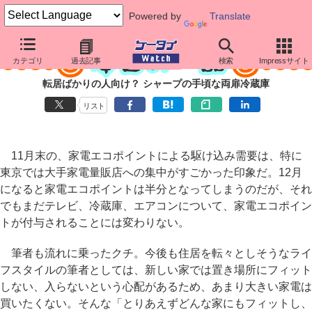
Powered by
Translate
カテゴリ
過去記事
検索
Impressサイト
転居ばかりの人向け？ シャープの手頃な両扉冷蔵庫
リスト
11月末の、家電エコポイントによる駆け込み需要は、特に
東京では大手家電量販店への集中がすごかった印象だ。12月
になると家電エコポイントは半分となってしまうのだが、それ
でもまだテレビ、冷蔵庫、エアコンについて、家電エコポイン
トが付与されることには変わりない。
筆者も流れに乗ったクチ。今後も住居を転々としそうなライ
フスタイルの筆者としては、新しい家では置き場所にフィット
しない、入らないという心配があるため、あまり大きい家電は
買いたくない。そんな「とりあえずどんな家にもフィットし、