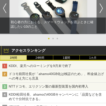
初心者の方におくる、スマートウォッチを選ぶときに確
認したい10のこと
●
●
●
アクセスランキング
1時間
24時間
1週間
1カ月
KDDI、楽天へのローミングを9月末で終了
ドコモ前田社長が「ahamo40GB化は検証のため」、料金値上げ
への考え方にも言及
NTTドコモ、エリクソン製の最新型装置を国内初導入
KDDI松田社長、ahamoの40GBキャンペーンに「品質などを含
めて十分対抗できる」