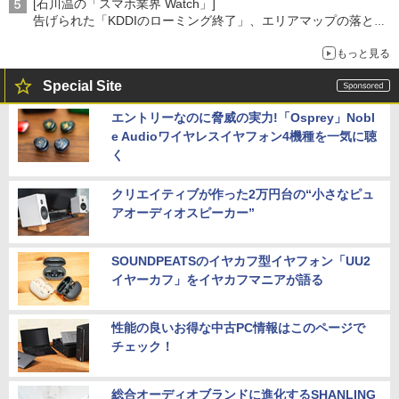
[石川温の「スマホ業界 Watch」]
告げられた「KDDIのローミング終了」、エリアマップの落とし
穴と楽天モバイルの課題
もっと見る
Special Site
エントリーなのに脅威の実力!「Osprey」Nobl
e Audioワイヤレスイヤフォン4機種を一気に聴
く
クリエイティブが作った2万円台の“小さなピュ
アオーディオスピーカー”
SOUNDPEATSのイヤカフ型イヤフォン「UU2
イヤーカフ」をイヤカフマニアが語る
性能の良いお得な中古PC情報はこのページで
チェック！
総合オーディオブランドに進化するSHANLING