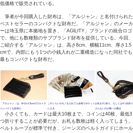
低価格で販売されている。
筆者が今回購入した財布は、「アルジャン」と名付けられた
ベストセラーのコンパクトな財布だ。「アルジャン」のメーカ
ーは埼玉県に本拠地を置き、「AGILITY」ブランドの統合ロゴ
で、他にも数種類のサブブランド財布を提供している。今回、
ご紹介する「アルジャン」は、高さ8cm、横幅11cm、厚さ1.5
cmで、内部にもう1つの小銭入れが二重構造になった同社でも
最もコンパクトな財布だ。
「アルジャン」は、8×11×1.5cmのウルトラ
このくらいのモノを入れても余裕でポケット
お札を3つ折り、もしくは4つ歩折
コンパクトな財布だ
に入る
入らないのが唯一の難点
小さくても、カードは最大10枚まで、コインは40枚、最低3
つ折りすることが必要だが、お札も数枚は軽く入ってしまう。
ベルトループが標準で付き、ジーンズのベルトガイドにホール