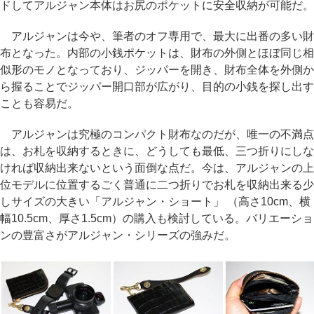
ドしてアルジャン本体はお尻のポケットに安全収納が可能だ。
アルジャンは今や、筆者のオフ専用で、最大に出番の多い財
布となった。内部の小銭ポケットは、財布の外側とほぼ同じ相
似形のモノとなっており、ジッパーを開き、財布全体を外側か
ら握ることでジッパー開口部が広がり、目的の小銭を探し出す
ことも容易だ。
アルジャンは究極のコンパクト財布なのだが、唯一の不満点
は、お札を収納するときに、どうしても最低、三つ折りにしな
ければ収納出来ないという面倒な点だ。今は、アルジャンの上
位モデルに位置するごく普通に二つ折りでお札を収納出来る少
しサイズの大きい「アルジャン・ショート」 （高さ10cm、横
幅10.5cm、厚さ1.5cm）の購入も検討している。バリエーショ
ンの豊富さがアルジャン・シリーズの強みだ。