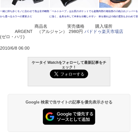
一緒に持ち歩くモノに合わせて色は全15種類
「ベルトループ」はお尻のポケットでも盗難
内部の相似形の小銭入れジッパーを
から選べるカラーの豊富さだ
に強く、金具を外して本体を分離しやすい
体を握れば小銭の選別もきわめて容
商品名
実売価格
購入場所
ARGENT （アルジャン）
2980円
パドドゥ楽天市場店
(ゼロ・ハリ)
2010/6/8 06:00
ケータイ Watchをフォローして最新記事をチ
ェック！
Google 検索で当サイトの記事を優先表示させる