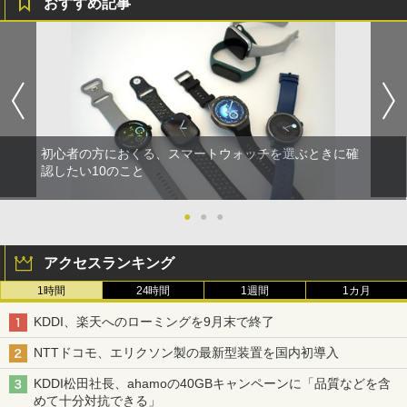
おすすめ記事
初心者の方におくる、スマートウォッチを選ぶときに確
認したい10のこと
●
●
●
アクセスランキング
1時間
24時間
1週間
1カ月
KDDI、楽天へのローミングを9月末で終了
NTTドコモ、エリクソン製の最新型装置を国内初導入
KDDI松田社長、ahamoの40GBキャンペーンに「品質などを含
めて十分対抗できる」