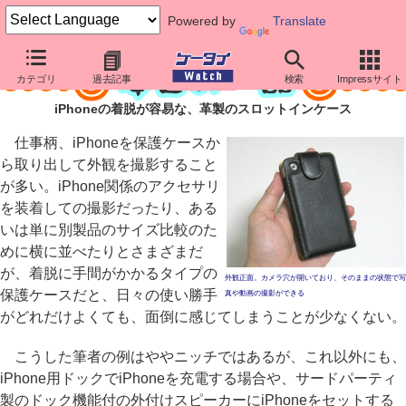
Powered by
Translate
カテゴリ
過去記事
検索
Impressサイト
iPhoneの着脱が容易な、革製のスロットインケース
仕事柄、iPhoneを保護ケースか
ら取り出して外観を撮影すること
が多い。iPhone関係のアクセサリ
を装着しての撮影だったり、ある
いは単に別製品のサイズ比較のた
めに横に並べたりとさまざまだ
が、着脱に手間がかかるタイプの
外観正面。カメラ穴が開いており、そのままの状態で写
保護ケースだと、日々の使い勝手
真や動画の撮影ができる
がどれだけよくても、面倒に感じてしまうことが少なくない。
こうした筆者の例はややニッチではあるが、これ以外にも、
iPhone用ドックでiPhoneを充電する場合や、サードパーティ
製のドック機能付の外付けスピーカーにiPhoneをセットする