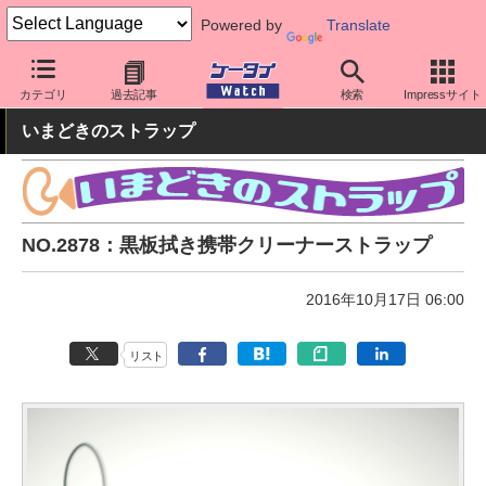
Powered by
Translate
ケータイ Watch
周辺機器/アクセサリー
その他
カテゴリ
過去記事
検索
Impressサイト
いまどきのストラップ
NO.2878：黒板拭き携帯クリーナーストラップ
2016年10月17日 06:00
リスト