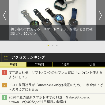
初心者の方におくる、スマートウォッチを選ぶときに確
認したい10のこと
●
●
●
アクセスランキング
1時間
24時間
1週間
1カ月
NTT島田社長、ソフトバンクのセブン出資に「dポイント使える
ようにして」
ドコモ前田社長が「ahamo40GB化は検証のため」、料金値上げ
への考え方にも言及
2026年夏の最新スマホおすすめ11選 GalaxyやXperia、
arrows、AQUOSなど注目機種の特徴は