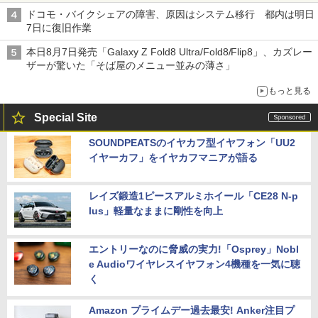
ドコモ・バイクシェアの障害、原因はシステム移行 都内は明日
7日に復旧作業
本日8月7日発売「Galaxy Z Fold8 Ultra/Fold8/Flip8」、カズレー
ザーが驚いた「そば屋のメニュー並みの薄さ」
もっと見る
Special Site
SOUNDPEATSのイヤカフ型イヤフォン「UU2
イヤーカフ」をイヤカフマニアが語る
レイズ鍛造1ピースアルミホイール「CE28 N-p
lus」軽量なままに剛性を向上
エントリーなのに脅威の実力!「Osprey」Nobl
e Audioワイヤレスイヤフォン4機種を一気に聴
く
Amazon プライムデー過去最安! Anker注目プ