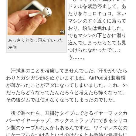
ドミルを緊急停止して、あ
たりをキョロキョロ。幸い
マシンのすぐ近くに落ちて
おり、紛失は免れました。
でもマシンの下とかに滑り
あっさりと吹っ飛んでいった
込んでしまったらとても見
左側
つけられなかったでしょ
う……。
汗拭きのことを考慮してませんでした。汗をかいたら
わりとガシガシ顔をぬぐいますよね。AirPodsは装着感
が薄かったことがアダになってしまいました。これ、外
だったらどうなってたんだろうと考えたら怖くなって、
その後ジムでは使えなくなってしまったのでした。
後で調べたら、耳掛けタイプにできるイヤーフックカ
バーやイヤーチップ、ネックストラップにできるシリコ
ン製のケーブルなんかもあるんですね。ワイヤレスなの
にケーブルをつけるというのはなんとも微妙な気持ちに