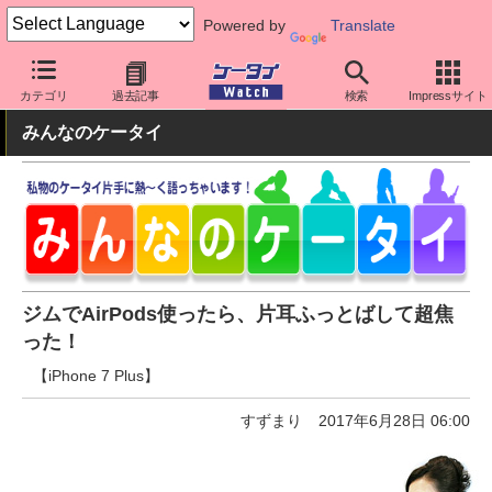
Powered by
Translate
ケータイ Watch
OS
iPhone (iOS)
アクセサリー
カテゴリ
過去記事
検索
Impressサイト
みんなのケータイ
ジムでAirPods使ったら、片耳ふっとばして超焦
った！
【iPhone 7 Plus】
すずまり
2017年6月28日 06:00