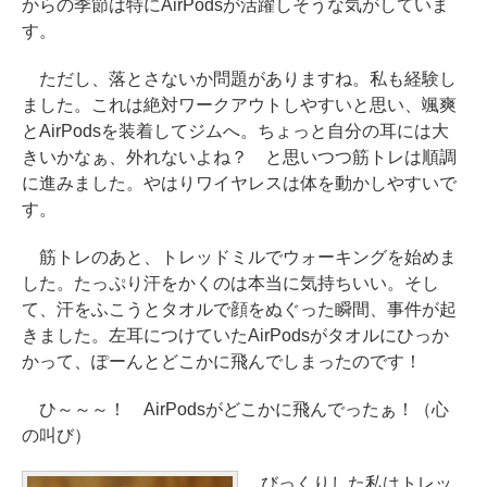
からの季節は特にAirPodsが活躍しそうな気がしていま
す。
ただし、落とさないか問題がありますね。私も経験し
ました。これは絶対ワークアウトしやすいと思い、颯爽
とAirPodsを装着してジムへ。ちょっと自分の耳には大
きいかなぁ、外れないよね？ と思いつつ筋トレは順調
に進みました。やはりワイヤレスは体を動かしやすいで
す。
筋トレのあと、トレッドミルでウォーキングを始めま
した。たっぷり汗をかくのは本当に気持ちいい。そし
て、汗をふこうとタオルで顔をぬぐった瞬間、事件が起
きました。左耳につけていたAirPodsがタオルにひっか
かって、ぽーんとどこかに飛んでしまったのです！
ひ～～～！ AirPodsがどこかに飛んでったぁ！（心
の叫び）
びっくりした私はトレッ