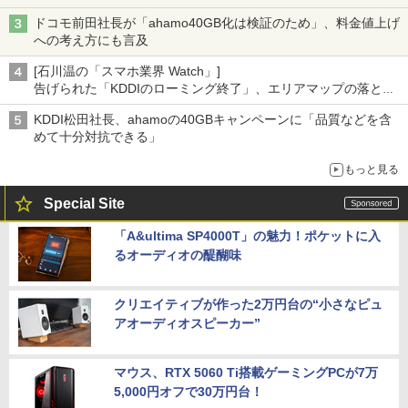
ドコモ前田社長が「ahamo40GB化は検証のため」、料金値上げ
への考え方にも言及
[石川温の「スマホ業界 Watch」]
告げられた「KDDIのローミング終了」、エリアマップの落とし
穴と楽天モバイルの課題
KDDI松田社長、ahamoの40GBキャンペーンに「品質などを含
めて十分対抗できる」
もっと見る
Special Site
「A&ultima SP4000T」の魅力！ポケットに入
るオーディオの醍醐味
クリエイティブが作った2万円台の“小さなピュ
アオーディオスピーカー”
マウス、RTX 5060 Ti搭載ゲーミングPCが7万
5,000円オフで30万円台！