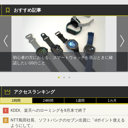
おすすめ記事
初心者の方におくる、スマートウォッチを選ぶときに確
認したい10のこと
●
●
●
アクセスランキング
1時間
24時間
1週間
1カ月
KDDI、楽天へのローミングを9月末で終了
NTT島田社長、ソフトバンクのセブン出資に「dポイント使える
ようにして」