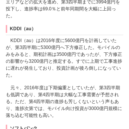
エリアなどの拡大を進め、第3四半期までに3994億円を
投下し、進捗率は69.0％と前年同期間を大幅に上回っ
た。
KDDI（au）
KDDI（au）は2016年度に5600億円を計画していた
が、第3四半期に5300億円へ下方修正した。モバイルの
みをみると、期初計画は3500億円であったが、下方修正
の影響から3200億円と推定する。すでに上期で工事進捗
に遅れが発生しており、投資計画が後ろ倒しになってい
た。
元々、2016年度は下期偏重としていたが、第3四半期
も低調であり、第4四半期は大幅な工事需要が予想され
る。ただ、第4四半期の進捗も芳しくないという声もあ
り、進捗次第では、モバイル向け投資が3000億円規模に
落ち込む可能性も高い。
ソフトバンク