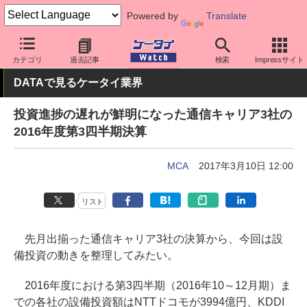
Powered by
Translate
ケータイ Watch
業界動向
調査
カテゴリ
過去記事
検索
Impressサイト
DATAで見るケータイ業界
投資進捗の遅れが鮮明になった通信キャリア3社の
2016年度第3四半期決算
MCA
2017年3月10日 12:00
リスト
先月出揃った通信キャリア3社の決算から、今回は設
備投資の動きを整理してみたい。
2016年度における第3四半期（2016年10～12月期）ま
での各社の設備投資額はNTTドコモが3994億円、KDDI