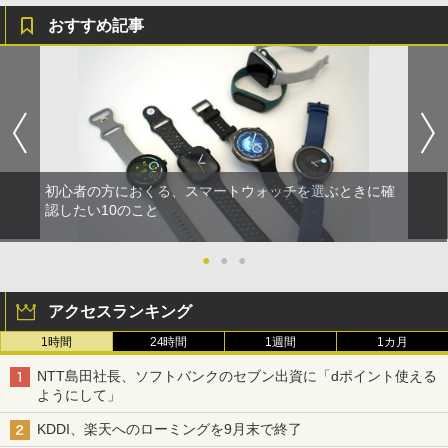
おすすめ記事
初心者の方におくる、スマートウォッチを選ぶときに確
認したい10のこと
●
●
●
アクセスランキング
1時間
24時間
1週間
1カ月
NTT島田社長、ソフトバンクのセブン出資に「dポイント使える
ようにして」
KDDI、楽天へのローミングを9月末で終了