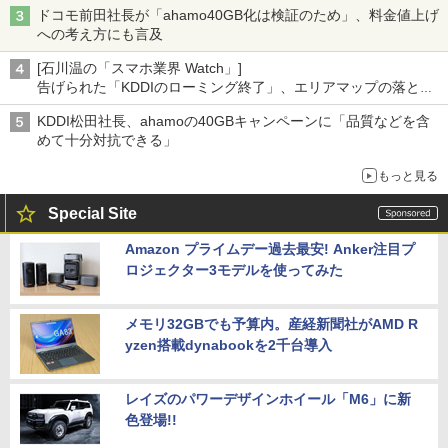
ドコモ前田社長が「ahamo40GB化は検証のため」、料金値上げ
への考え方にも言及
[石川温の「スマホ業界 Watch」]
告げられた「KDDIのローミング終了」、エリアマップの落とし
穴と楽天モバイルの課題
KDDI松田社長、ahamoの40GBキャンペーンに「品質などを含
めて十分対抗できる」
もっと見る
Special Site
Amazon プライムデー過去最安! Anker注目プ
ロジェクター3モデルを使ってみた
メモリ32GBでも予算内。産経新聞社がAMD R
yzen搭載dynabookを2千台導入
レイズのパワーデザインホイール「M6」に新
色登場!!