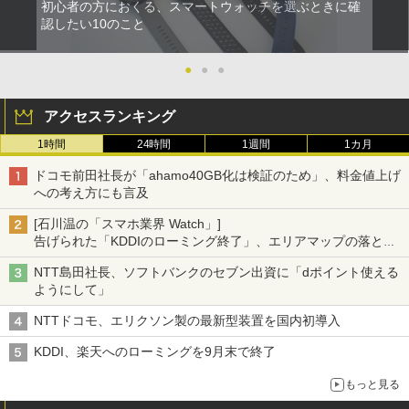
初心者の方におくる、スマートウォッチを選ぶときに確
認したい10のこと
●
●
●
アクセスランキング
1時間
24時間
1週間
1カ月
ドコモ前田社長が「ahamo40GB化は検証のため」、料金値上げ
への考え方にも言及
[石川温の「スマホ業界 Watch」]
告げられた「KDDIのローミング終了」、エリアマップの落とし
穴と楽天モバイルの課題
NTT島田社長、ソフトバンクのセブン出資に「dポイント使える
ようにして」
NTTドコモ、エリクソン製の最新型装置を国内初導入
KDDI、楽天へのローミングを9月末で終了
もっと見る