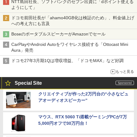
NTT島田社長、ソフトバンクのセブン出資に「dポイント使える
ようにして」
ドコモ前田社長が「ahamo40GB化は検証のため」、料金値上げ
への考え方にも言及
BoseのポータブルスピーカーがAmazonでセール
CarPlayやAndroid Autoをワイヤレス接続する「Ottocast Mini
Aura」発売
ドコモ27年3月期1Qは増収増益、「ドコモMAX」など好調
もっと見る
Special Site
クリエイティブが作った2万円台の“小さなピュ
アオーディオスピーカー”
マウス、RTX 5060 Ti搭載ゲーミングPCが7万
5,000円オフで30万円台！