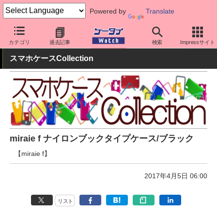
Powered by
Translate
ケータイ Watch
周辺機器/アクセサリー
スマホケース
カテゴリ
過去記事
検索
Impressサイト
スマホケースCollection
miraie f ナイロンブックタイプケース/ブラック
【miraie f】
2017年4月5日 06:00
リスト