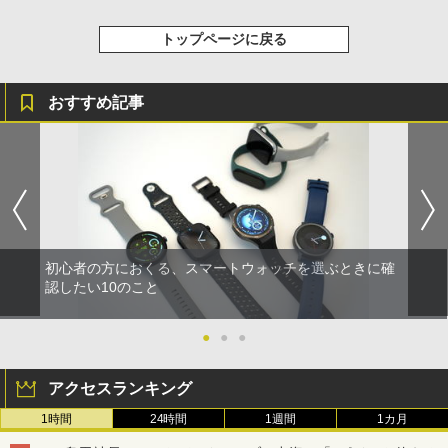
トップページに戻る
おすすめ記事
初心者の方におくる、スマートウォッチを選ぶときに確
認したい10のこと
●
●
●
アクセスランキング
1時間
24時間
1週間
1カ月