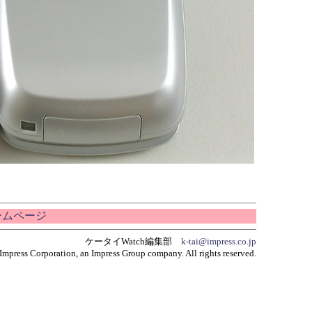
ホームページ
ケータイWatch編集部
k-tai@impress.co.jp
Impress Corporation, an Impress Group company. All rights reserved.