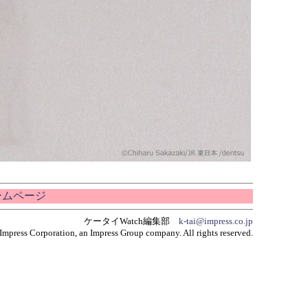
ホームページ
ケータイWatch編集部
k-tai@impress.co.jp
Impress Corporation, an Impress Group company. All rights reserved.