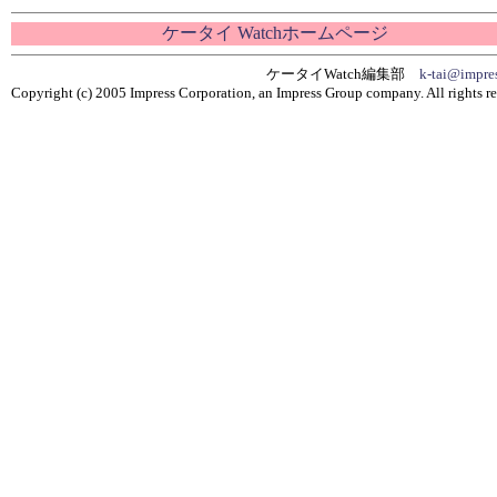
ケータイ Watchホームページ
ケータイWatch編集部
k-tai@impres
Copyright (c) 2005 Impress Corporation, an Impress Group company. All rights re