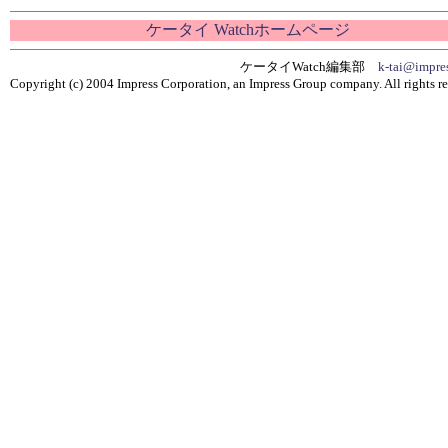
ケータイ Watchホームページ
ケータイWatch編集部
k-tai@impres
Copyright (c) 2004 Impress Corporation, an Impress Group company. All rights re