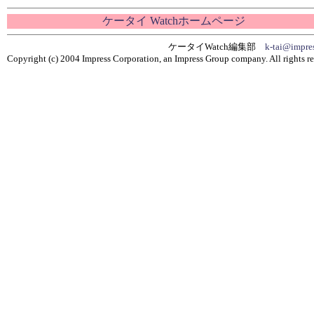
ケータイ Watchホームページ
ケータイWatch編集部
k-tai@impres
Copyright (c) 2004 Impress Corporation, an Impress Group company. All rights re