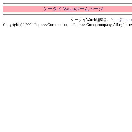
ケータイ Watchホームページ
ケータイWatch編集部
k-tai@impres
Copyright (c) 2004 Impress Corporation, an Impress Group company. All rights re