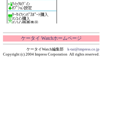
ケータイ Watchホームページ
ケータイWatch編集部
k-tai@impress.co.jp
Copyright (c) 2004 Impress Corporation All rights reserved.