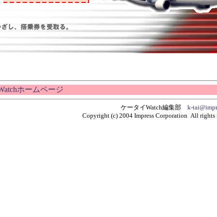
Watchホームページ
ケータイWatch編集部
k-tai@impr
Copyright (c) 2004 Impress Corporation All rights 