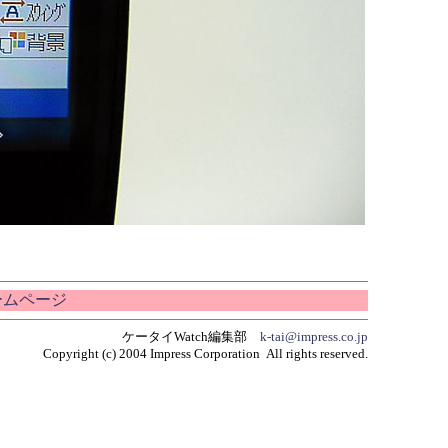
ホームページ
ケータイWatch編集部
k-tai@impress.co.jp
Copyright (c) 2004 Impress Corporation All rights reserved.