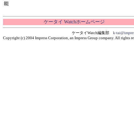
能
ケータイ Watchホームページ
ケータイWatch編集部
k-tai@impres
Copyright (c) 2004 Impress Corporation, an Impress Group company. All rights re