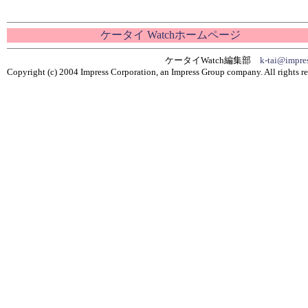
ケータイ Watchホームページ
ケータイWatch編集部
k-tai@impres
Copyright (c) 2004 Impress Corporation, an Impress Group company. All rights re