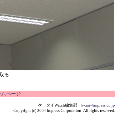
取る
ホームページ
ケータイWatch編集部
k-tai@impress.co.jp
Copyright (c) 2004 Impress Corporation All rights reserved.