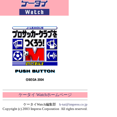
ケータイ Watchホームページ
ケータイWatch編集部
k-tai@impress.co.jp
Copyright (c) 2003 Impress Corporation All rights reserved.