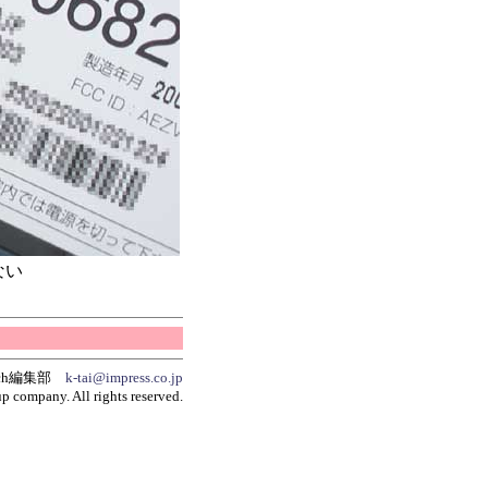
ない
tch編集部
k-tai@impress.co.jp
p company. All rights reserved.