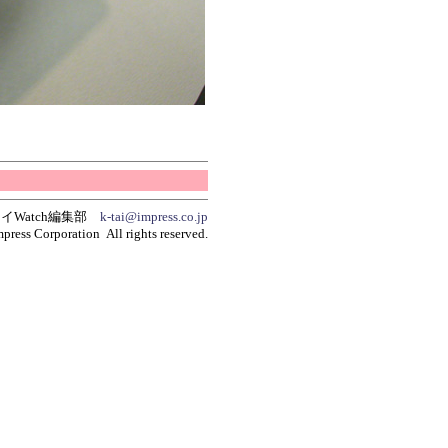
イWatch編集部
k-tai@impress.co.jp
press Corporation All rights reserved.