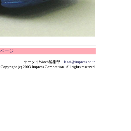
ムページ
ケータイWatch編集部
k-tai@impress.co.jp
Copyright (c) 2003 Impress Corporation All rights reserved.