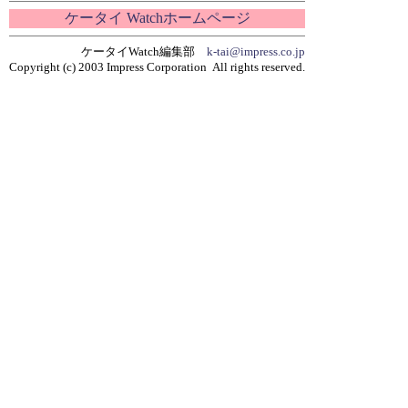
ケータイ Watchホームページ
ケータイWatch編集部
k-tai@impress.co.jp
Copyright (c) 2003 Impress Corporation All rights reserved.