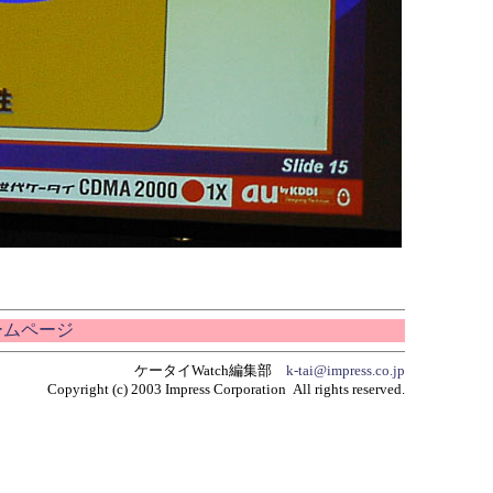
ホームページ
ケータイWatch編集部
k-tai@impress.co.jp
Copyright (c) 2003 Impress Corporation All rights reserved.