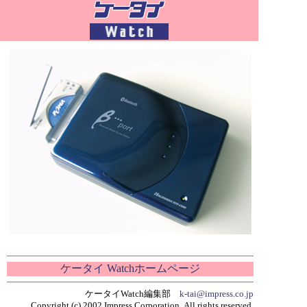
ケータイ Watchホームページ
ケータイWatch編集部
k-tai@impress.co.jp
Copyright (c) 2002 Impress Corporation All rights reserved.