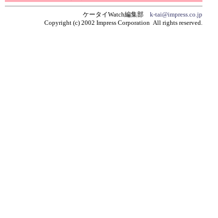
ケータイWatch編集部
k-tai@impress.co.jp
Copyright (c) 2002 Impress Corporation All rights reserved.