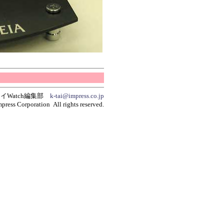
イWatch編集部
k-tai@impress.co.jp
press Corporation All rights reserved.