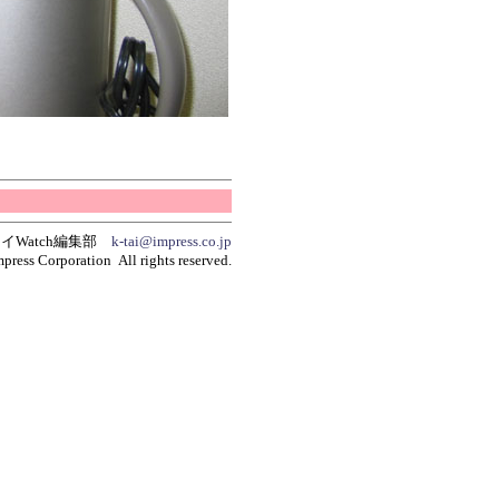
イWatch編集部
k-tai@impress.co.jp
press Corporation All rights reserved.