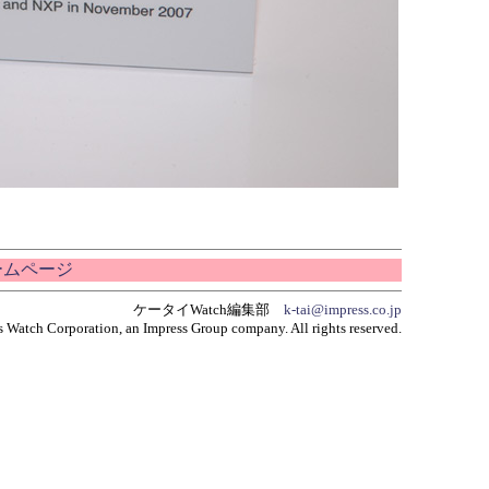
ホームページ
ケータイWatch編集部
k-tai@impress.co.jp
 Watch Corporation, an Impress Group company. All rights reserved.