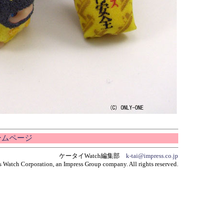
ホームページ
ケータイWatch編集部
k-tai@impress.co.jp
 Watch Corporation, an Impress Group company. All rights reserved.