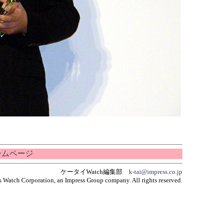
ホームページ
ケータイWatch編集部
k-tai@impress.co.jp
 Watch Corporation, an Impress Group company. All rights reserved.