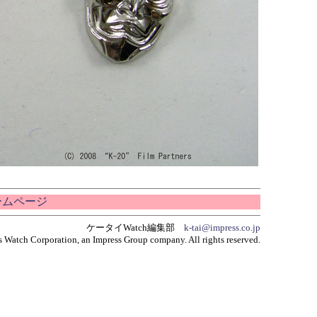
ホームページ
ケータイWatch編集部
k-tai@impress.co.jp
 Watch Corporation, an Impress Group company. All rights reserved.