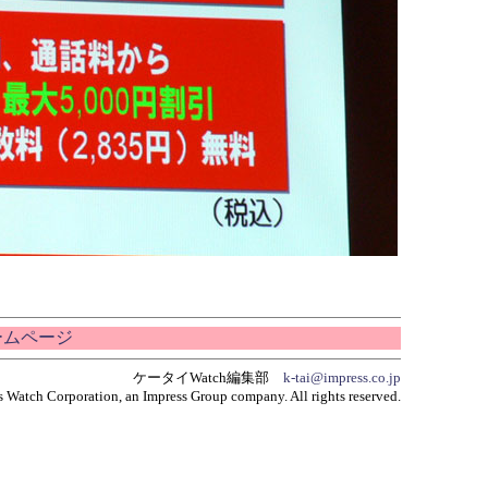
ホームページ
ケータイWatch編集部
k-tai@impress.co.jp
 Watch Corporation, an Impress Group company. All rights reserved.