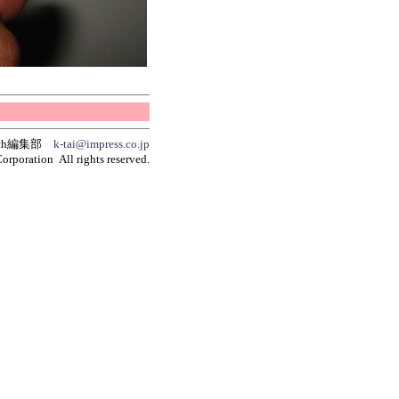
tch編集部
k-tai@impress.co.jp
orporation All rights reserved.