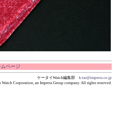
ホームページ
ケータイWatch編集部
k-tai@impress.co.jp
 Watch Corporation, an Impress Group company. All rights reserved.