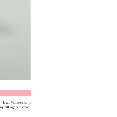
集部
k-tai@impress.co.jp
. All rights reserved.