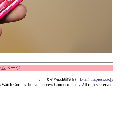
ホームページ
ケータイWatch編集部
k-tai@impress.co.jp
 Watch Corporation, an Impress Group company. All rights reserved.