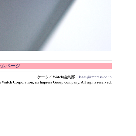
ホームページ
ケータイWatch編集部
k-tai@impress.co.jp
 Watch Corporation, an Impress Group company. All rights reserved.