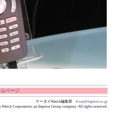
ホームページ
ケータイWatch編集部
k-tai@impress.co.jp
 Watch Corporation, an Impress Group company. All rights reserved.