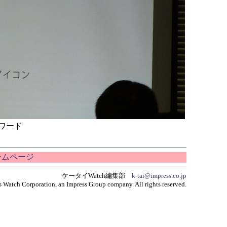
ワード
ホームページ
ケータイWatch編集部
k-tai@impress.co.jp
 Watch Corporation, an Impress Group company. All rights reserved.