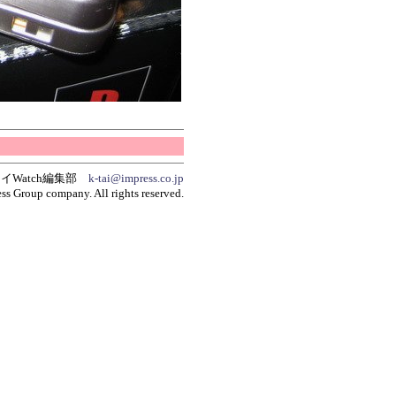
イWatch編集部
k-tai@impress.co.jp
ss Group company. All rights reserved.