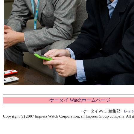
ケータイ Watchホームページ
ケータイWatch編集部
k-tai
Copyright (c) 2007 Impress Watch Corporation, an Impress Group company. All ri