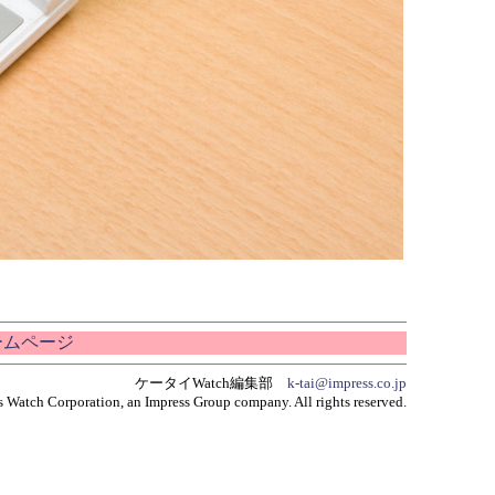
ホームページ
ケータイWatch編集部
k-tai@impress.co.jp
 Watch Corporation, an Impress Group company. All rights reserved.