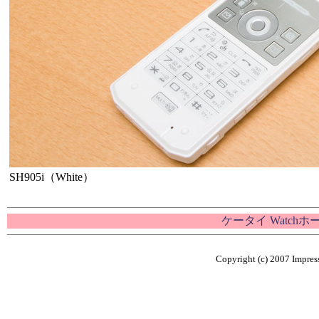
SH905i（White）
ケータイ Watch
Copyright (c) 2007 Impress