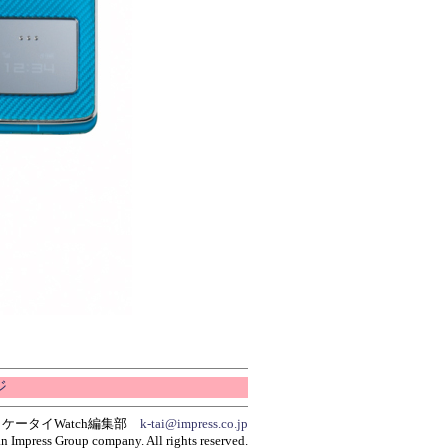
ジ
ケータイWatch編集部
k-tai@impress.co.jp
n Impress Group company. All rights reserved.