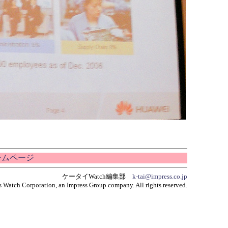
ホームページ
ケータイWatch編集部
k-tai@impress.co.jp
 Watch Corporation, an Impress Group company. All rights reserved.