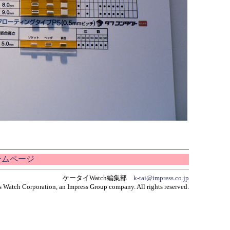
ホームページ
ケータイWatch編集部
k-tai@impress.co.jp
 Watch Corporation, an Impress Group company. All rights reserved.