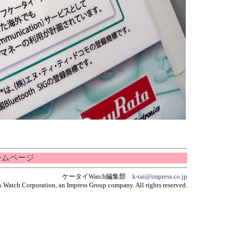
ホームページ
ケータイWatch編集部
k-tai@impress.co.jp
 Watch Corporation, an Impress Group company. All rights reserved.