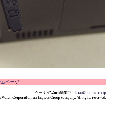
ホームページ
ケータイWatch編集部
k-tai@impress.co.jp
 Watch Corporation, an Impress Group company. All rights reserved.